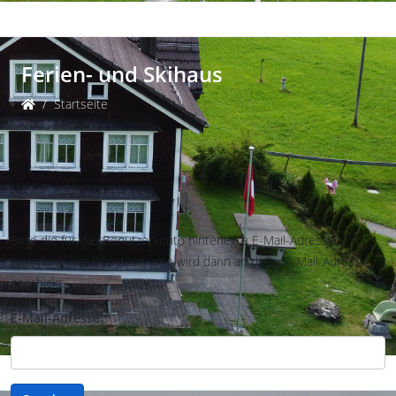
Ferien- und Skihaus
Startseite
Bitte die für das Benutzerkonto hinterlegte E-Mail-Adresse
eingeben. Der Benutzername wird dann an diese E-Mail-Adresse
geschickt.
E-Mail-Adresse
*